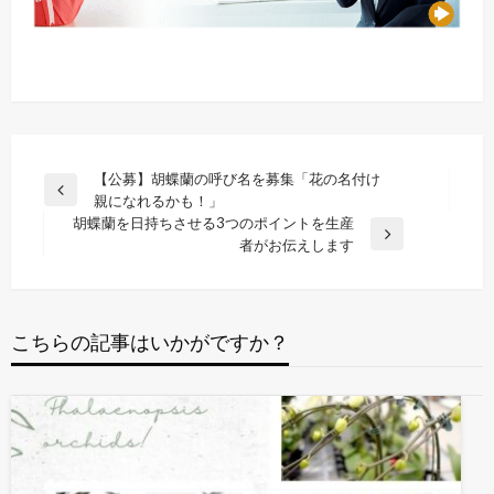
投
【公募】胡蝶蘭の呼び名を募集「花の名付け
前
親になれるかも！」
稿
の
胡蝶蘭を日持ちさせる3つのポイントを生産
ナ
投
次
者がお伝えします
稿
の
ビ
投
ゲ
稿
ー
こちらの記事はいかがですか？
シ
ョ
ン