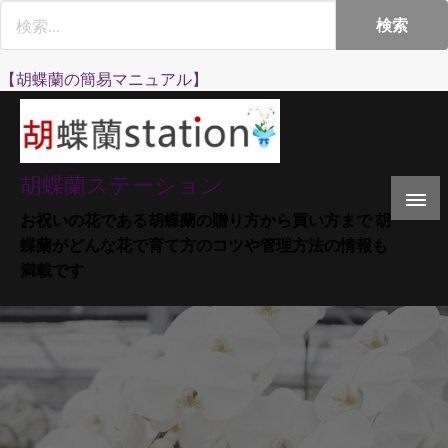
Skip
to
content
【胡蝶蘭の簡易マニュアル】
胡蝶蘭ステーション
お祝いの花である胡蝶蘭の贈り方から買い方まで 胡
蝶蘭がどんな花で育て方のコツや管理方法の情報も
満載です