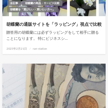
全記事
胡蝶蘭の商品・サービス比較
胡蝶蘭を「選びたい・買いたい方へ」
胡蝶蘭の通販サイトを「ラッピング」視点で比較
贈答用の胡蝶蘭には必ずラッピングをして相手に贈る
ことになります。 特にビジネスシ…
投
2025年2月21日
ran-station
稿
日: