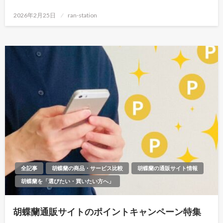
投
2026年2月25日
ran-station
稿
日:
全記事
胡蝶蘭の商品・サービス比較
胡蝶蘭の通販サイト情報
胡蝶蘭を「選びたい・買いたい方へ」
胡蝶蘭通販サイトのポイントキャンペーン特集