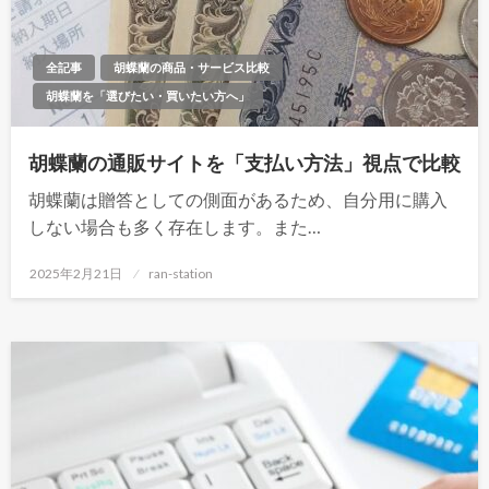
全記事
胡蝶蘭の商品・サービス比較
胡蝶蘭を「選びたい・買いたい方へ」
胡蝶蘭の通販サイトを「支払い方法」視点で比較
胡蝶蘭は贈答としての側面があるため、自分用に購入
しない場合も多く存在します。また…
投
2025年2月21日
ran-station
稿
日: