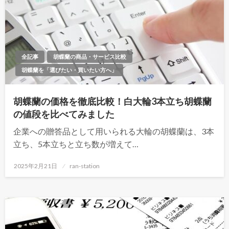
全記事
胡蝶蘭の商品・サービス比較
胡蝶蘭を「選びたい・買いたい方へ」
胡蝶蘭の価格を徹底比較！白大輪3本立ち胡蝶蘭
の値段を比べてみました
企業への贈答品として用いられる大輪の胡蝶蘭は、3本
立ち、5本立ちと立ち数が増えて…
投
2025年2月21日
ran-station
稿
日: