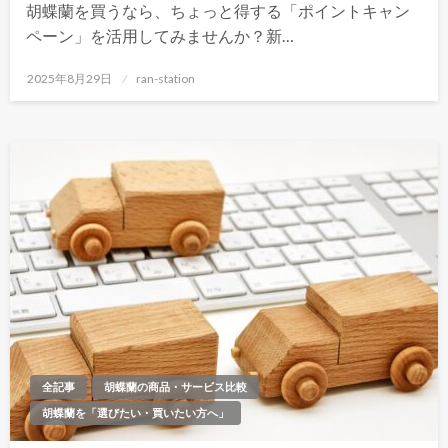
胡蝶蘭を買うなら、ちょっと得する「ポイントキャン
ペーン」を活用してみませんか？新…
投
2025年8月29日
ran-station
稿
日:
全記事
胡蝶蘭の商品・サービス比較
胡蝶蘭を「選びたい・買いたい方へ」