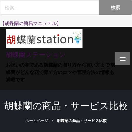
Skip
to
content
【胡蝶蘭の簡易マニュアル】
胡蝶蘭ステーション
お祝いの花である胡蝶蘭の贈り方から買い方まで 胡
蝶蘭がどんな花で育て方のコツや管理方法の情報も
満載です
胡蝶蘭の商品・サービス比較
ホームページ
胡蝶蘭の商品・サービス比較