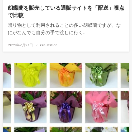
胡蝶蘭を販売している通販サイトを「配送」視点
で比較
贈り物として利用されることの多い胡蝶蘭ですが、な
にがなんでも自分の手で渡しに行く…
投
2025年2月21日
ran-station
稿
日: