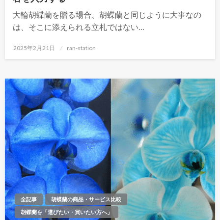
大輪胡蝶蘭を贈る場合、胡蝶蘭と同じように大事なの
は、そこに添えられる立札ではない…
投
2025年2月21日
ran-station
稿
日:
全記事
胡蝶蘭の商品・サービス比較
胡蝶蘭を「選びたい・買いたい方へ」