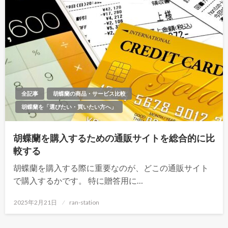
全記事
胡蝶蘭の商品・サービス比較
胡蝶蘭を「選びたい・買いたい方へ」
胡蝶蘭を購入するための通販サイトを総合的に比
較する
胡蝶蘭を購入する際に重要なのが、どこの通販サイト
で購入するかです。 特に贈答用に…
投
2025年2月21日
ran-station
稿
日: