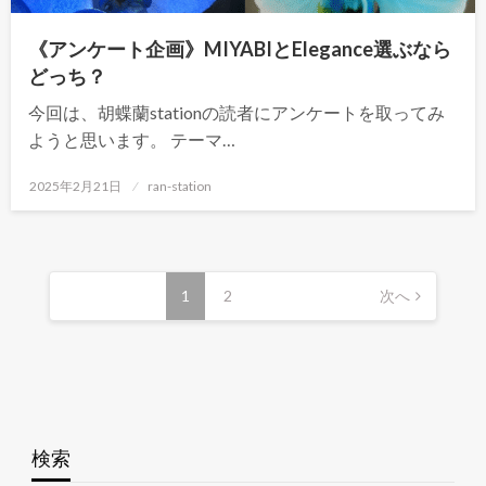
《アンケート企画》MIYABIとElegance選ぶなら
どっち？
今回は、胡蝶蘭stationの読者にアンケートを取ってみ
ようと思います。 テーマ…
投
2025年2月21日
ran-station
稿
日:
投
稿
1
2
次へ
の
ペ
ー
ジ
送
検索
り