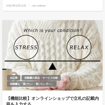
投
2025年2月21日
ran-station
稿
日:
全記事
胡蝶蘭の商品・サービス比較
胡蝶蘭を「選びたい・買いたい方へ」
【機能比較】オンラインショップで立札の記載内
容を入力する