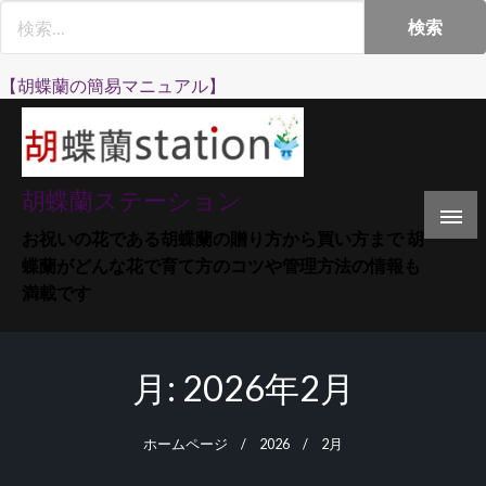
Skip
to
content
【胡蝶蘭の簡易マニュアル】
胡蝶蘭ステーション
お祝いの花である胡蝶蘭の贈り方から買い方まで 胡
蝶蘭がどんな花で育て方のコツや管理方法の情報も
満載です
月:
2026年2月
ホームページ
2026
2月