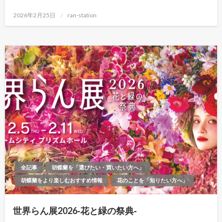
投
2026年2月25日
ran-station
稿
日:
全記事
胡蝶蘭を「選びたい・買いたい方へ」
胡蝶蘭をより楽しむおすすめ情報
花のことを「知りたい方へ」
世界らん展2026‐花と緑の祭典‐