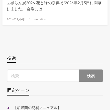
世界らん展2026‐花と緑の祭典‐が2026年2月5日に開幕
しました。 会場には…
投
2026年2月6日
ran-station
稿
日:
検索
固定ページ
【胡蝶蘭の簡易マニュアル】