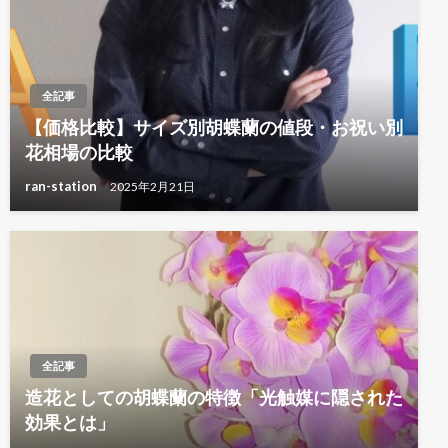
全記事
【価格比較】サイズ別胡蝶蘭の値段・お祝い別
花相場の比較
ran-station
2025年2月21日
全記事
造花としての胡蝶蘭の特徴「光触媒に隠された
効果とは」