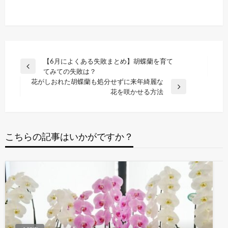
投
【6月によくある失敗まとめ】胡蝶蘭を育て
前
てみての失敗は？
稿
の
花がしおれた胡蝶蘭も処分せずに来年綺麗な
ナ
投
次
花を咲かせる方法
稿
の
ビ
投
ゲ
稿
ー
こちらの記事はいかがですか？
シ
ョ
ン