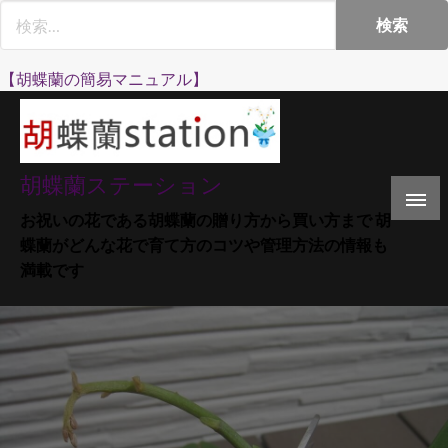
Skip
to
content
【胡蝶蘭の簡易マニュアル】
胡蝶蘭ステーション
お祝いの花である胡蝶蘭の贈り方から買い方まで 胡
蝶蘭がどんな花で育て方のコツや管理方法の情報も
満載です