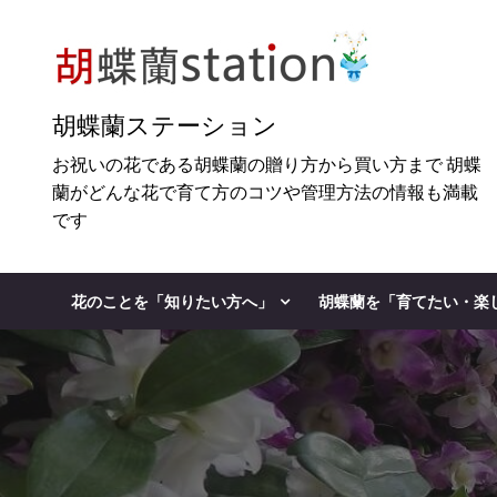
Skip
to
content
胡蝶蘭ステーション
お祝いの花である胡蝶蘭の贈り方から買い方まで 胡蝶
蘭がどんな花で育て方のコツや管理方法の情報も満載
です
花のことを「知りたい方へ」
胡蝶蘭を「育てたい・楽