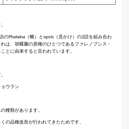
す。
語のPhalaina（蛾）とopsis（見かけ）の2語を組み合わ
これは、胡蝶蘭の原種のひとつであるファレノプシス・
ることに由来すると言われています。
す。
チョウラン
んの種類があります。
多くの品種改良が行われてきたためです。