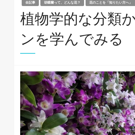
全記事
胡蝶蘭って、どんな花？
花のことを「知りたい方へ」
植物学的な分類
ンを学んでみる