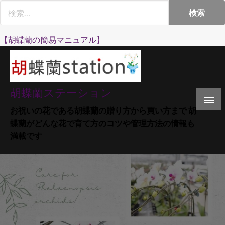
Skip
to
content
【胡蝶蘭の簡易マニュアル】
胡蝶蘭ステーション
お祝いの花である胡蝶蘭の贈り方から買い方まで 胡
蝶蘭がどんな花で育て方のコツや管理方法の情報も
満載です