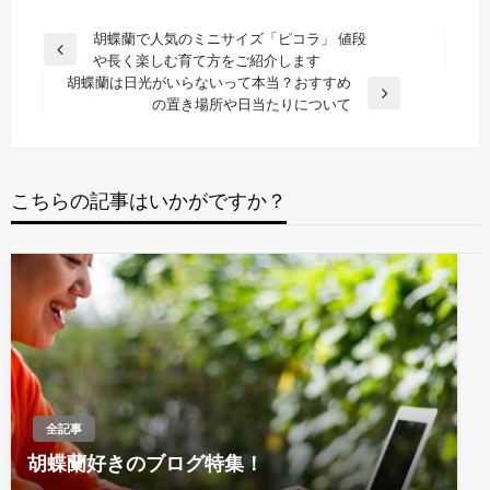
投
胡蝶蘭で人気のミニサイズ「ピコラ」 値段
前
や長く楽しむ育て方をご紹介します
稿
の
胡蝶蘭は日光がいらないって本当？おすすめ
ナ
投
次
の置き場所や日当たりについて
稿
の
ビ
投
ゲ
稿
ー
こちらの記事はいかがですか？
シ
ョ
ン
全記事
胡蝶蘭好きのブログ特集！