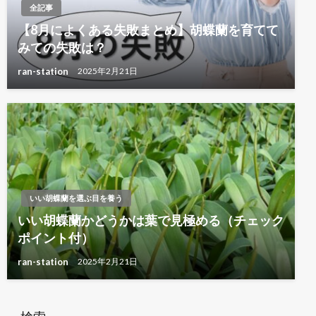
全記事
【8月によくある失敗まとめ】胡蝶蘭を育てて
みての失敗は？
ran-station
2025年2月21日
いい胡蝶蘭を選ぶ目を養う
いい胡蝶蘭かどうかは葉で見極める（チェック
ポイント付）
ran-station
2025年2月21日