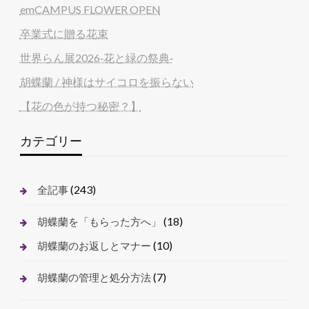
emCAMPUS FLOWER OPEN
卒業式に贈る花束
世界らん展2026‐花と緑の祭典‐
胡蝶蘭 / 神様はサイコロを振らない
【花の色が持つ秘密？】
カテゴリー
(243)
全記事
(18)
胡蝶蘭を「もらった方へ」
(10)
胡蝶蘭のお返しとマナー
(7)
胡蝶蘭の管理と処分方法