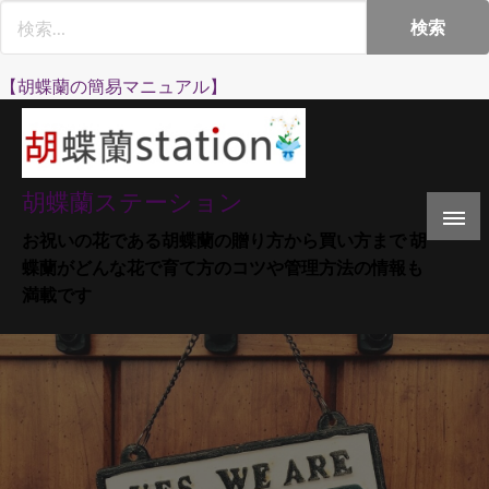
Skip
to
content
【胡蝶蘭の簡易マニュアル】
胡蝶蘭ステーション
お祝いの花である胡蝶蘭の贈り方から買い方まで 胡
蝶蘭がどんな花で育て方のコツや管理方法の情報も
満載です