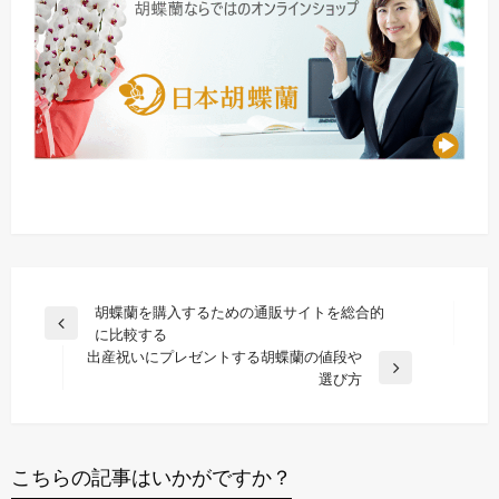
投
胡蝶蘭を購入するための通販サイトを総合的
前
に比較する
稿
の
出産祝いにプレゼントする胡蝶蘭の値段や
ナ
投
次
選び方
稿
の
ビ
投
ゲ
稿
ー
こちらの記事はいかがですか？