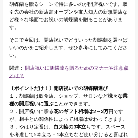
胡蝶蘭を贈るシーンで特に多いのが開店祝いです。取
引先の会社の新店舗オープンや友人知人の新規開店な
ど様々な場面でお祝いの胡蝶蘭を贈ることがありま
す。
そこで今回は、開店祝いでどういった胡蝶蘭を選べば
いいのかをご紹介します。ぜひ参考にしてみてくださ
い。
関連：
開店祝いに胡蝶蘭を贈るためのマナーや注意点
とは？
〔ポイントだけ！〕開店祝いでの胡蝶蘭選び
１．胡蝶蘭は飲食店、ショップ、サロンなど
様々な業
種の開店祝いに選ぶ
ことができます。
２．開店祝いに贈る
花のギフト相場は2～3万円
です
が、相手との関係性によって相場は変わってきます。
３．やはり定番は、
白大輪の3本立
ちです。スペース
を考慮して5本立ち・1本立ちなど使い分けると喜ばれ