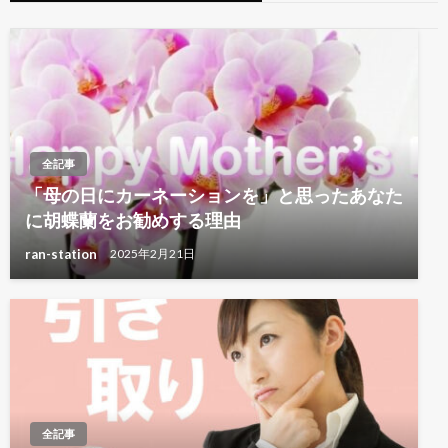
シ
ョ
ン
全記事
「母の日にカーネーションを」と思ったあなた
に胡蝶蘭をお勧めする理由
ran-station
2025年2月21日
全記事