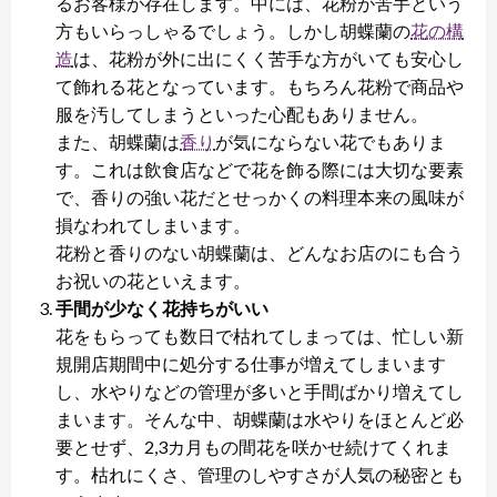
るお客様が存在します。中には、花粉が苦手という
方もいらっしゃるでしょう。しかし胡蝶蘭の
花の構
造
は、花粉が外に出にくく苦手な方がいても安心し
て飾れる花となっています。もちろん花粉で商品や
服を汚してしまうといった心配もありません。
また、胡蝶蘭は
香り
が気にならない花でもありま
す。これは飲食店などで花を飾る際には大切な要素
で、香りの強い花だとせっかくの料理本来の風味が
損なわれてしまいます。
花粉と香りのない胡蝶蘭は、どんなお店のにも合う
お祝いの花といえます。
手間が少なく花持ちがいい
花をもらっても数日で枯れてしまっては、忙しい新
規開店期間中に処分する仕事が増えてしまいます
し、水やりなどの管理が多いと手間ばかり増えてし
まいます。そんな中、胡蝶蘭は水やりをほとんど必
要とせず、2,3カ月もの間花を咲かせ続けてくれま
す。枯れにくさ、管理のしやすさが人気の秘密とも