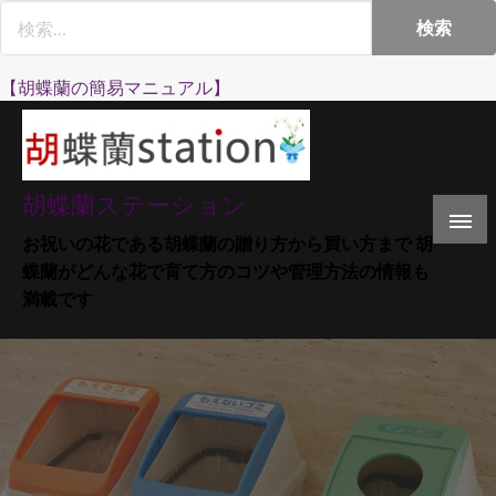
Skip
to
content
【胡蝶蘭の簡易マニュアル】
胡蝶蘭ステーション
お祝いの花である胡蝶蘭の贈り方から買い方まで 胡
蝶蘭がどんな花で育て方のコツや管理方法の情報も
満載です