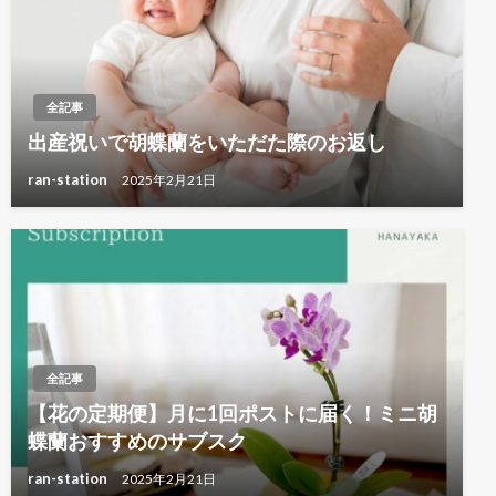
全記事
出産祝いで胡蝶蘭をいただた際のお返し
ran-station
2025年2月21日
全記事
【花の定期便】月に1回ポストに届く！ミニ胡
蝶蘭おすすめのサブスク
ran-station
2025年2月21日