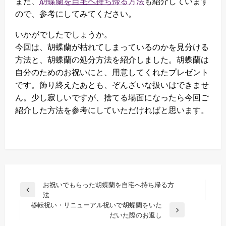
また、
胡蝶蘭を自宅へ持ち帰る方法
も紹介しています
ので、参考にしてみてください。
いかがでしたでしょうか。
今回は、胡蝶蘭が枯れてしまっているのかを見分ける
方法と、胡蝶蘭の処分方法を紹介しました。胡蝶蘭は
自分のためのお祝いにと、用意してくれたプレゼント
です。飾り終えたあとも、ぞんざいな扱いはできませ
ん。少し寂しいですが、捨てる場面になったら今回ご
紹介した方法を参考にしていただければと思います。
投
お祝いでもらった胡蝶蘭を自宅へ持ち帰る方
前
法
稿
の
移転祝い・リニューアル祝いで胡蝶蘭をいた
ナ
投
次
だいた際のお返し
稿
の