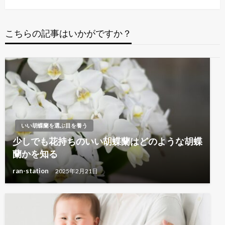
ビ
投
ゲ
稿
ー
こちらの記事はいかがですか？
シ
ョ
ン
いい胡蝶蘭を選ぶ目を養う
少しでも花持ちのいい胡蝶蘭はどのような胡蝶
蘭かを知る
ran-station
2025年2月21日