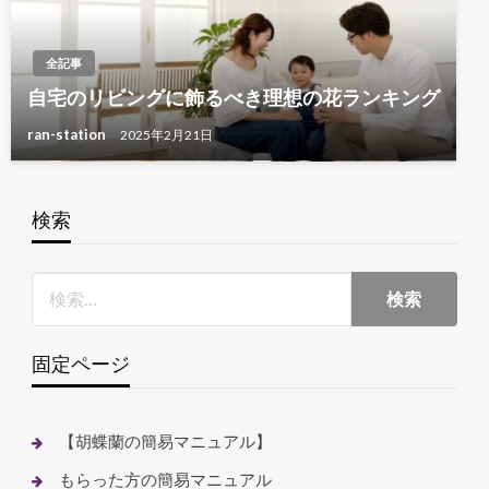
全記事
自宅のリビングに飾るべき理想の花ランキング
ran-station
2025年2月21日
検索
固定ページ
【胡蝶蘭の簡易マニュアル】
もらった方の簡易マニュアル