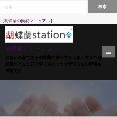
Skip
to
content
【胡蝶蘭の簡易マニュアル】
胡蝶蘭ステーション
お祝いの花である胡蝶蘭の贈り方から買い方まで 胡
蝶蘭がどんな花で育て方のコツや管理方法の情報も
満載です