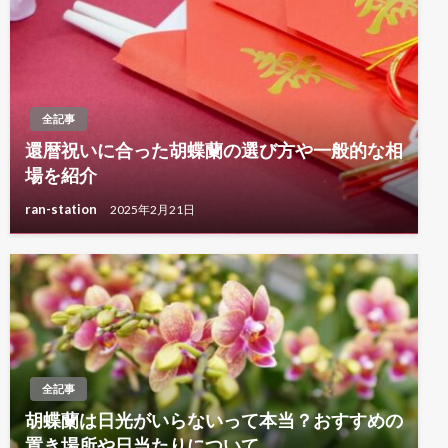
ン
全記事
還暦祝いに合った胡蝶蘭の選び方や一般的な相
場を紹介
ran-station
2025年2月21日
全記事
胡蝶蘭は日光がいらないって本当？おすすめの
置き場所や日当たりについて