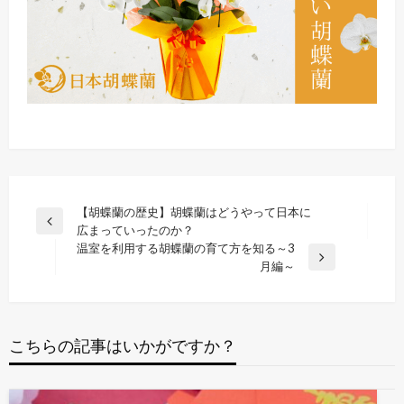
投
【胡蝶蘭の歴史】胡蝶蘭はどうやって日本に
前
広まっていったのか？
稿
の
温室を利用する胡蝶蘭の育て方を知る～3
ナ
投
次
月編～
稿
の
ビ
投
ゲ
稿
ー
こちらの記事はいかがですか？
シ
ョ