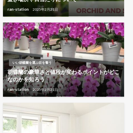
ran-station
2025年2月21日
いい胡蝶蘭を選ぶ目を養う
胡蝶蘭の豪華さと値段が変わるポイントがどこ
なのかを知ろう
ran-station
2025年2月21日