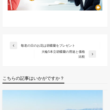
投
敬老の日のお花は胡蝶蘭をプレゼント
前
稿
大輪5本立胡蝶蘭の用途と価格
の
次
比較
投
ナ
の
稿
ビ
投
稿
ゲ
こちらの記事はいかがですか？
ー
シ
ョ
ン