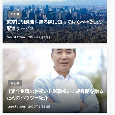
全記事
東京に胡蝶蘭を贈る際に知っておくべき2つの
配達サービス
ran-station
2025年2月21日
全記事
【定年退職のお祝い】退職祝いに胡蝶蘭を贈る
ためのハウツー紹介
ran-station
2025年2月21日