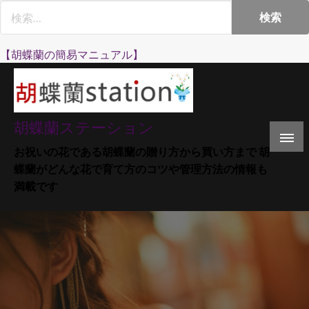
Skip
to
content
【胡蝶蘭の簡易マニュアル】
胡蝶蘭ステーション
お祝いの花である胡蝶蘭の贈り方から買い方まで 胡
蝶蘭がどんな花で育て方のコツや管理方法の情報も
満載です