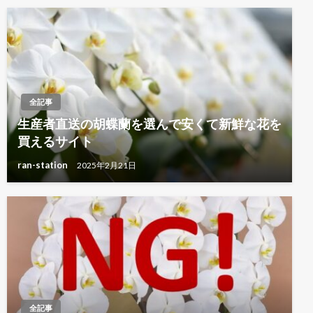
全記事
生産者直送の胡蝶蘭を選んで安くて新鮮な花を
買えるサイト
ran-station
2025年2月21日
全記事