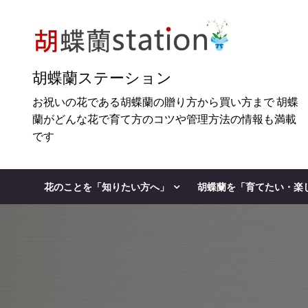
Skip
to
content
胡蝶蘭ステーション
お祝いの花である胡蝶蘭の贈り方から買い方まで 胡蝶
蘭がどんな花で育て方のコツや管理方法の情報も満載
です
花のことを「知りたい方へ」
胡蝶蘭を「育てたい・楽