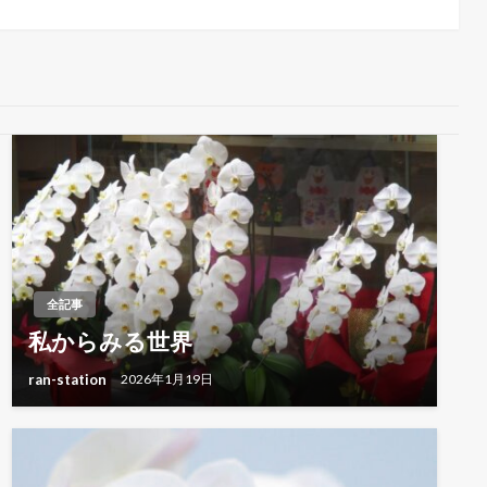
の
投
稿
全記事
私からみる世界
ran-station
2026年1月19日