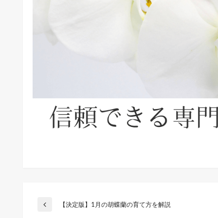
投
【決定版】1月の胡蝶蘭の育て方を解説
前