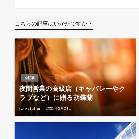
の
投
稿
稿
こちらの記事はいかがですか？
ナ
ビ
ゲ
ー
全記事
夜間営業の高級店（キャバレーやク
シ
ラブなど）に贈る胡蝶蘭
ran-station
2025年2月21日
ョ
ン