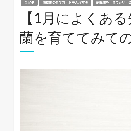
全記事
胡蝶蘭の育て方・お手入れ方法
胡蝶蘭を「育てたい・
【1月によくある
蘭を育ててみて