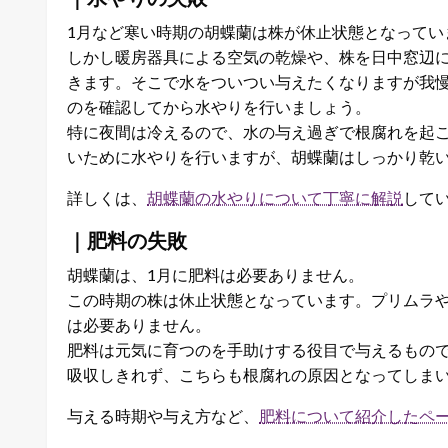
1月など寒い時期の胡蝶蘭は株が休止状態となってい
しかし暖房器具による空気の乾燥や、株を日中窓辺
きます。そこで水をついつい与えたくなりますが我
のを確認してから水やりを行いましょう。
特に夜間は冷えるので、水の与え過ぎで根腐れを起
いために水やりを行いますが、胡蝶蘭はしっかり乾
詳しくは、
胡蝶蘭の水やりについて丁寧に解説
して
｜肥料の失敗
胡蝶蘭は、1月に肥料は必要ありません。
この時期の株は休止状態となっています。プリムラ
は必要ありません。
肥料は元気に育つのを手助けする役目で与えるもの
吸収しきれず、こちらも根腐れの原因となってしま
与える時期や与え方など、
肥料について紹介したペ