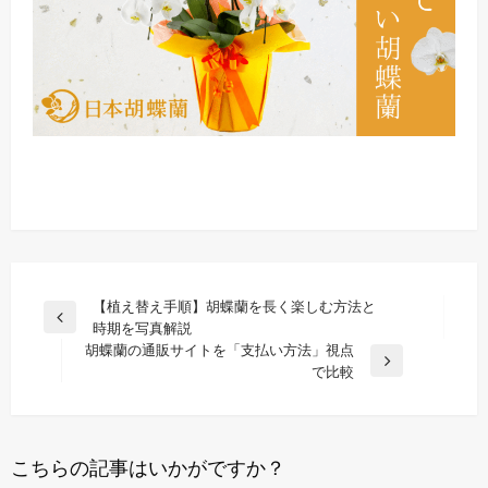
投
【植え替え手順】胡蝶蘭を長く楽しむ方法と
前
時期を写真解説
稿
の
胡蝶蘭の通販サイトを「支払い方法」視点
ナ
投
次
で比較
稿
の
ビ
投
ゲ
稿
ー
こちらの記事はいかがですか？