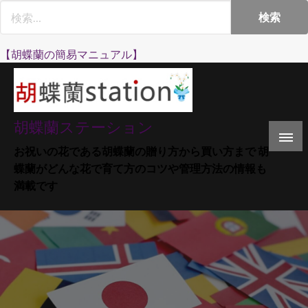
Skip
to
content
【胡蝶蘭の簡易マニュアル】
胡蝶蘭ステーション
お祝いの花である胡蝶蘭の贈り方から買い方まで 胡
蝶蘭がどんな花で育て方のコツや管理方法の情報も
満載です