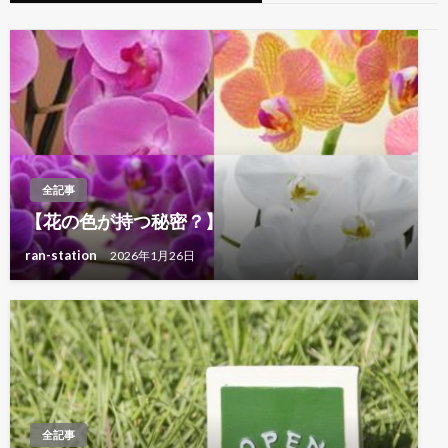
シ
ョ
ン
全記事
【花の色が持つ秘密？】
ran-station
2026年1月26日
全記事