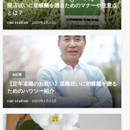
開店祝いに胡蝶蘭を贈るためのマナーや注意点
とは？
ran-station
2025年2月21日
全記事
【定年退職のお祝い】退職祝いに胡蝶蘭を贈る
ためのハウツー紹介
ran-station
2025年2月21日