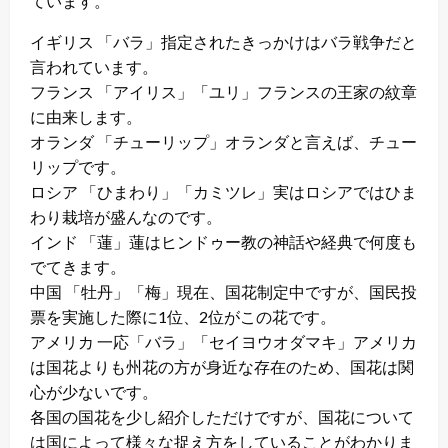
ています。
イギリス 「バラ」指定されたきっかけはバラ戦争だと
言われています。
フランス 「アイリス」「ユリ」フランスの王家の紋章
に由来します。
オランダ 「チューリップ」オランダと言えば、チュー
リップです。
ロシア 「ひまわり」「カミツレ」実はロシアではひま
わり栽培が盛んなのです。
インド 「蓮」蓮はヒンドゥー教の神話や経典で何度も
でてきます。
中国 「牡丹」「梅」現在、国花制定中ですが、国民投
票を実施した際に1位、2位がこの花です。
アメリカ 一応「バラ」「セイヨウオダマキ」アメリカ
は国花よりも州花の方が身近な存在のため、国花は関
心が少ないです。
各国の国花を少し紹介しただけですが、国花について
は国によって様々な捉え方をしていることがわかりま