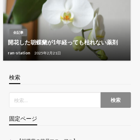
全記事
開花した胡蝶蘭が1年経っても枯れない薬剤
ran-station
2025年2月21日
検索
固定ページ